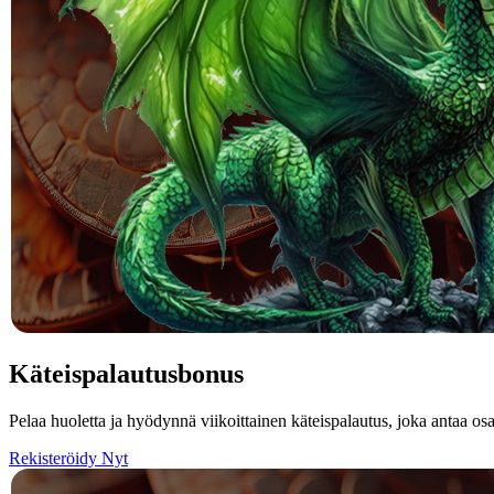
Käteispalautusbonus
Pelaa huoletta ja hyödynnä viikoittainen käteispalautus, joka antaa osa
Rekisteröidy Nyt