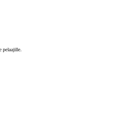
 pelaajille.