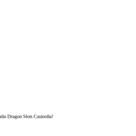
ailu Dragon Slots Casinolla!